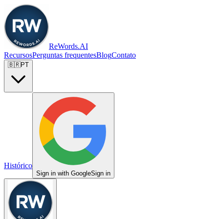
ReWords.AI
Recursos
Perguntas frequentes
Blog
Contato
🇧🇷
PT
Histórico
Sign in with Google
Sign in