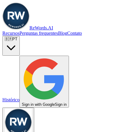
ReWords.AI
Recursos
Perguntas frequentes
Blog
Contato
🇧🇷
PT
Histórico
Sign in with Google
Sign in