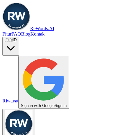
ReWords.AI
Fitur
FAQ
Blog
Kontak
🇮🇩
ID
Riwayat
Sign in with Google
Sign in