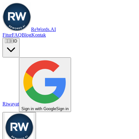
ReWords.AI
Fitur
FAQ
Blog
Kontak
🇮🇩
ID
Riwayat
Sign in with Google
Sign in