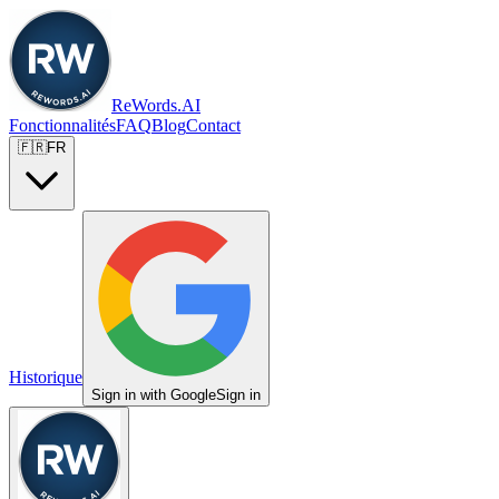
ReWords.AI
Fonctionnalités
FAQ
Blog
Contact
🇫🇷
FR
Historique
Sign in with Google
Sign in