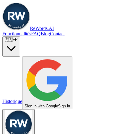
ReWords.AI
Fonctionnalités
FAQ
Blog
Contact
🇫🇷
FR
Historique
Sign in with Google
Sign in