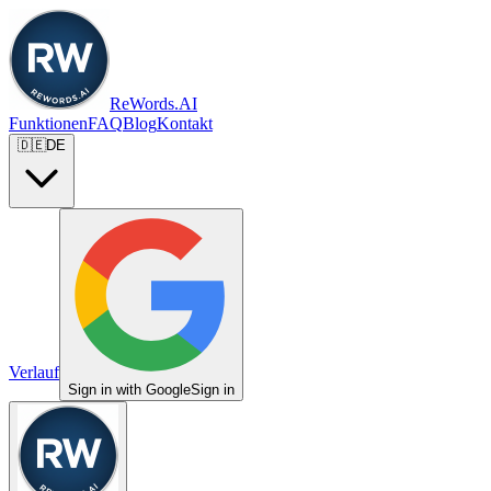
ReWords.AI
Funktionen
FAQ
Blog
Kontakt
🇩🇪
DE
Verlauf
Sign in with Google
Sign in