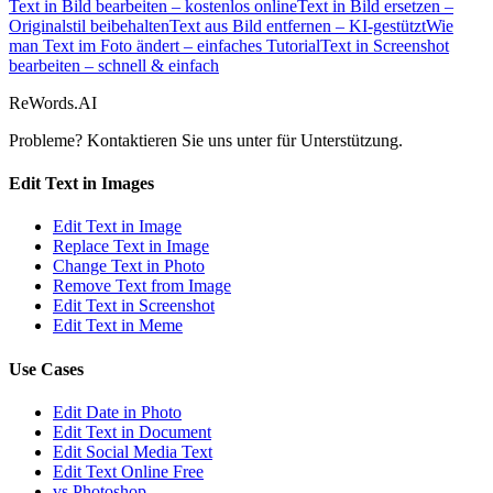
Text in Bild bearbeiten – kostenlos online
Text in Bild ersetzen –
Originalstil beibehalten
Text aus Bild entfernen – KI-gestützt
Wie
man Text im Foto ändert – einfaches Tutorial
Text in Screenshot
bearbeiten – schnell & einfach
ReWords.AI
Probleme? Kontaktieren Sie uns unter
für Unterstützung.
Edit Text in Images
Edit Text in Image
Replace Text in Image
Change Text in Photo
Remove Text from Image
Edit Text in Screenshot
Edit Text in Meme
Use Cases
Edit Date in Photo
Edit Text in Document
Edit Social Media Text
Edit Text Online Free
vs Photoshop