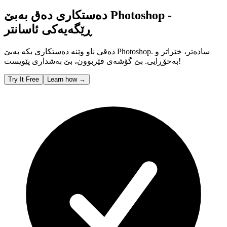
دەستکاری دەق بەبێ Photoshop -
ڕێگەیەکی ئاسانتر
دەقی ناو وێنە دەستکاری بکە بەبێ Photoshop. سادەتر، خێراتر و
بەخۆڕایی. بێ گۆشەی فێربوون، بێ بەشداری پێویست!
Try It Free
Learn how
→