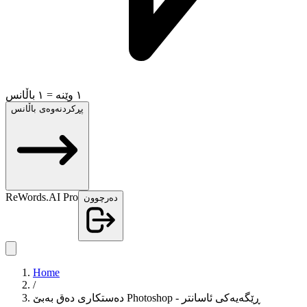
١ وێنە = ١ باڵانس
پڕکردنەوەی باڵانس
ReWords.AI Pro
دەرچوون
Home
/
دەستکاری دەق بەبێ Photoshop - ڕێگەیەکی ئاسانتر