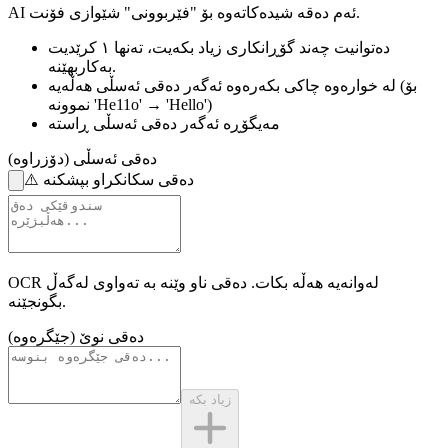
AI ئەم دەقە شیدەکاتەوە بۆ "فێربوونی" شێوازی فۆنت.
دەتوانیت چەند گۆڕانکاری زیاد بکەیت،
تەنها ١ کرێدیت
بەکاربهێنە.
(بۆ
لە خوارەوە چاکی بکەرەوە
ئەگەر دەقی ئەسڵی هەڵەیە
نموونە 'He11o' → 'Hello')
مەیگۆڕە
ئەگەر دەقی ئەسڵی ڕاستە
دەقی ئەسڵی (دۆزراوە)
دەقی سکانکراو بپشکنە
⚠️
OCR لەوانەیە هەڵە بکات.
دەقی ناو وێنە
بە تەواوی لەگەڵ
بگونجێنە.
دەقی نوێ (جێگرەوە)
زیاد بکە