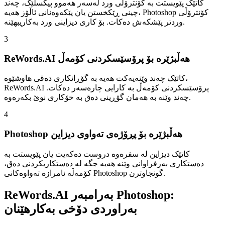
کاتێک پێویستت بە کۆنترۆڵی ورد لەسەر هەموو پیکسڵێک، چەند
چینی ڕێکخستن یان پێکەوەنانی ئاڵۆز هەیە، Photoshop کۆنترۆڵی
وردتر پێشکەش دەکات. بۆ کاری دیزاینی ورد بەکاریبهێنە.
3
ReWords.AI هەڵبژێرە بۆ پرۆسێسکردنی کۆمەڵ
کاتێک چەند وێنەیەکت هەیە بە گۆڕانکاری دەقی هاوشێوە،
ReWords.AI پرۆسێسکردنی کۆمەڵ بە کارایی چارەسەر دەکات.
چەند وێنە بە هەمان گۆڕینی دەق بە خۆکاری نوێ بکەرەوە.
4
Photoshop هەڵبژێرە بۆ پڕۆژەی تەواوی دیزاین
کاتێک دیزاین لە سفرەوە دروست دەکەیت یان پێویستت بە
دەستکاری بەرفراوانی وێنە هەیە جگە لە دەستکاریکردنی دەق،
کۆمەڵە ئامرازە تەواوەکانی Photoshop گونجاوترن.
ReWords.AI بەرامبەر Photoshop:
بەراوردی دۆخی بەکارهێنان