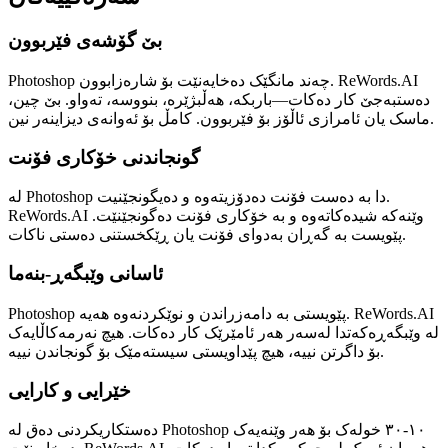
بێ گۆشەی فێربوون
Photoshop چەند مانگێک دەخایەنێت بۆ شارەزابوون. ReWords.AI
دەستبەجێ کار دەکات—باربکە، هەڵبژێرە، بنووسە، تەواو. بێ چین،
ماسک یان ئامرازی ئاڵۆز بۆ فێربوون. کامڵ بۆ ئەوانەی دیزاینەر نین.
گونجاندنی خۆکاری فۆنت
لە Photoshop دا بە دەست فۆنت دەدۆزیتەوە و دەیگونجێنیت.
ReWords.AI وێنەکە شیدەکاتەوە و بە خۆکاری فۆنت دەگونجێنێت.
پێویست بە گەڕان بەدوای فۆنت یان ڕێکخستنی دەستی ناکات.
ئاسانی وێبگەڕ-بنەما
Photoshop پێویستی بە دامەزراندن و نوێکردنەوە هەیە. ReWords.AI
لە وێبگەڕەکەتدا لەسەر هەر ئامێرێک کار دەکات. هیچ نەرمەکاڵایەک
بۆ داگرتن نییە، هیچ پێداویستی سیستەمێک بۆ گونجاندن نییە.
خێرایی و کارایی
دەستکاریکردنی دەق لە Photoshop ١٠-٣٠ خولەک بۆ هەر وێنەیەک