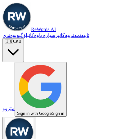
ReWords.AI
تایبەتمەندییەکان
پرسیارە باوەکان
بلۆگ
پەیوەندی
🇮🇶
CKB
مێژوو
Sign in with Google
Sign in