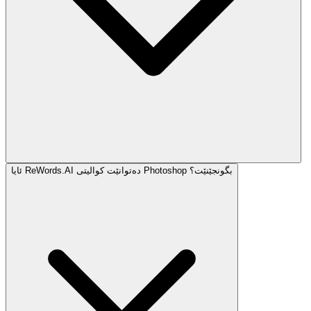
ئایا ReWords.AI دەتوانێت کوالیتی Photoshop بگونجێنێت؟