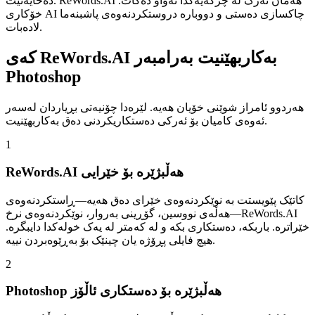
دەخایەنێت. ReWords.AI هەمان ئەرک لە چرکەیەکدا تەواو دەکات.
خۆکاری AI چاکسازی دەستی و دووبارە دروستکردنەوەی پاشبنەما
لادەبات.
کەی ReWords.AI بەکاربهێنیت بەرامبەر
Photoshop
هەردوو ئامراز شوێنی خۆیان هەیە. لێرەدا چۆنیەتی بڕیاردان لەسەر
ئەوەی کامیان بۆ ئەرکی دەستکاریکردنی دەق بەکاربهێنیت.
1
ReWords.AI هەڵبژێرە بۆ خێرایی
کاتێک پێویستت بە نوێکردنەوەی خێرای دەق هەیە—ڕاستکردنەوەی
هەڵەی نووسین، گۆڕینی بەروار، نوێکردنەوەی نرخ—ReWords.AI
خێراترە. باربکە، دەستکاری بکە و لە کەمتر لە یەک خولەکدا دایبگرە.
هیچ فایلی پڕۆژە یان چینێک بۆ بەڕێوەبردن نییە.
2
Photoshop هەڵبژێرە بۆ دەستکاری ئاڵۆز