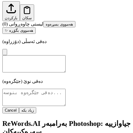
سکان
بارکردن
لیستی چاوەڕوانی
(
0
)
هەمووی بسڕەوە
هەمووی بگۆڕە
✨
دەقی ئەسڵی (دۆزراوە)
دەقی نوێ (جێگرەوە)
زیاد بکە
Cancel
ReWords.AI بەرامبەر Photoshop: جیاوازییە
سەرەکییەکان