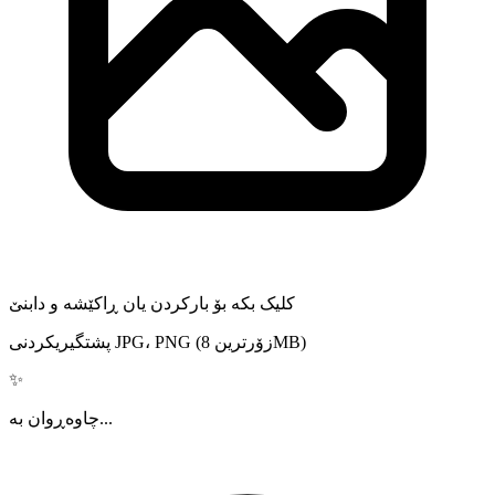
کلیک بکە بۆ بارکردن یان ڕاکێشە و دابنێ
پشتگیریکردنی JPG، PNG (زۆرترین 8MB)
✨
چاوەڕوان بە...