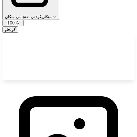
دەستکاریکردنی ئەنجامی سکان
100%
گونجاو