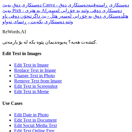
دەستکاری دەق بەبێ Canva - دەستکاری ڕاستەقینە
دەستکاری دەق
دەستکاری دەقی وێنە بە خۆڕایی لەسەر
بەبێ Pixlr - بە هێزی AI
هێڵ
دەستکاری دەق بە خۆڕایی لەسەر هێڵ - بێ داگرتن
چۆن دەقی ناو
وێنە دەستکاری بکەیت - ڕێنمای تەواو
ReWords.AI
بۆ یارمەتی.
کێشەت هەیە؟ پەیوەندیمان پێوە بکە لە
Edit Text in Images
Edit Text in Image
Replace Text in Image
Change Text in Photo
Remove Text from Image
Edit Text in Screenshot
Edit Text in Meme
Use Cases
Edit Date in Photo
Edit Text in Document
Edit Social Media Text
Edit Text Online Free