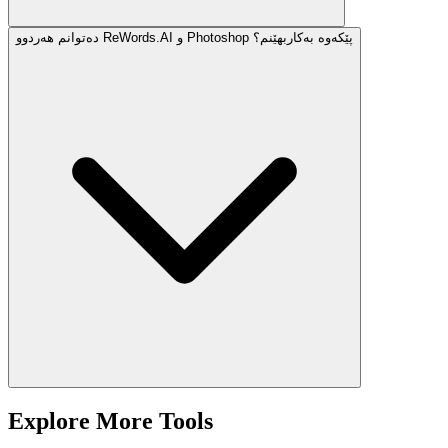
دەتوانم هەردوو ReWords.AI و Photoshop پێکەوە بەکاربهێنم؟
Explore More Tools