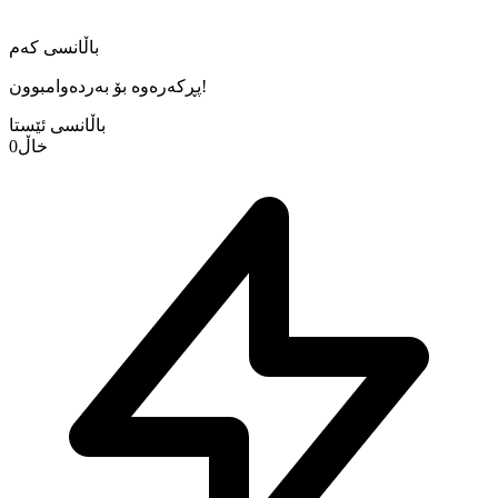
باڵانسی کەم
پڕکەرەوە بۆ بەردەوامبوون!
باڵانسی ئێستا
خاڵ
0