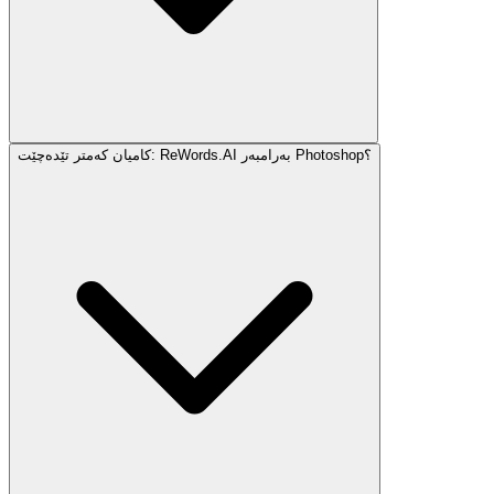
کامیان کەمتر تێدەچێت: ReWords.AI بەرامبەر Photoshop؟