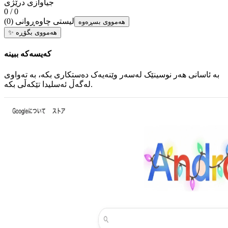
جیاوازی درێژی
0 / 0
لیستی چاوەڕوانی
(
0
)
هەمووی بسڕەوە
هەمووی بگۆڕە
✨
کەیسەکە ببینە
بە ئاسانی هەر نوسینێک لەسەر وێنەیەک دەستکاری بکە، بە تەواوی
لەگەڵ ئەسلیدا تێکەڵی بکە.