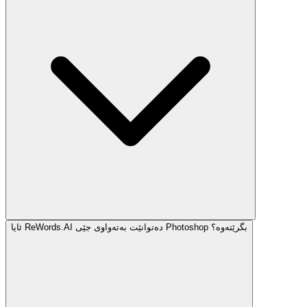
ئایا ReWords.AI دەتوانێت بەتەواوی جێی Photoshop بگرێتەوە؟