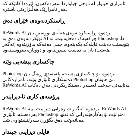
ئامرازی جیاواز لە دۆخی جیاوازدا سەردەکەون. لێرەدا کاتێکە کە
هەر ئامرازێک هەڵبژاردنی باشترە.
ڕاستکردنەوەی خێرای دەق
ReWords.AI بردەوە. ڕاستکردنەوەی هەڵەی نووسین یان
نوێکردنەوەی دەق بە AI چرکەیەک دەخایەنێت. لە Photoshop دا،
پێویستت دەبێت فایلەکە بکەیتەوە، چینی دەقەکە بدۆزیتەوە (ئەگەر
هەبێت) یان بە دەست بیسڕیتەوە و دووبارە بینووسیتەوە.
چاکسازی پیشەیی وێنە
Photoshop بردەوە. بۆ چاکسازی پێست، پلەبەندی ڕەنگ یان
دەستکاری ئاڵۆزی وێنە، ئامرازەکانی Photoshop بێ هاوتان.
ReWords.AI بەتایبەتی جەخت لەسەر دەستکاریکردنی دەق دەکات.
پرۆسەی کاری نا-دیزاینەر
ReWords.AI بردەوە. ئەگەر شارەزایی دیزاینت نییە، ReWords.AI
بەردەستە. ئاڵۆزی Photoshop دەتوانێت بۆ بەکارهێنەرانی کە تەنها
دەیانەوێت دەق بگۆڕن سەرلێشێواوی بێت.
فایلی دیزاینی چیندار