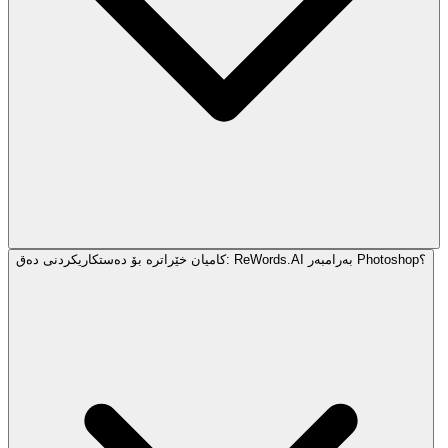
کامیان خێراترە بۆ دەستکاریکردنی دەق: ReWords.AI بەرامبەر Photoshop؟