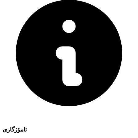
ئامۆژگاری