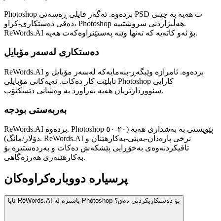
Photoshop بردەوە. ئەگەر فایلی ڕەسەنی PSD ت هەیە بە چینی
دەقی دەستکاری-کراو، Photoshop هەڵبژاردنی سروشتییە.
ReWords.AI بۆ ئەو کاتەیە کە تەنها وێنە پەستێنراوەکەت هەیە.
دەستکاری لەسەر مۆبایل
ReWords.AI بردەوە. ئامرازە وێبگەڕ-بنەمایەکە لەسەر مۆبایل و
تابلێت کار دەکات. ئەپەکانی مۆبایلی Photoshop کارایی
سنووردارتریان هەیە بەراورد بە وەشانی دێسکتۆپ.
بەربەستی بودجە
ReWords.AI بردەوە. Photoshop پێویستی بە بەشداری هەیە (٢٠-٥٠
دۆلار/مانگ). ReWords.AI نرخی پارەدان-بەپێی-بەکارهێنان و
تاقیکردنەوەی بەخۆڕایی پێشکەش دەکات و بەردەستترە بۆ
بەکارهێنەری هەرزەگاهی.
پرسیارە دووبارەکراوەکان
ئایا ReWords.AI باشترە لە Photoshop بۆ دەستکاریکردنی دەق؟