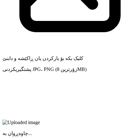
کلیک بکە بۆ بارکردن یان ڕاکێشە و دابنێ
پشتگیریکردنی JPG، PNG (زۆرترین 8MB)
چاوەڕوان بە...