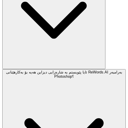
ئایا پێویستم بە شارەزایی دیزاین هەیە بۆ بەکارهێنانی ReWords.AI بەرامبەر
Photoshop؟