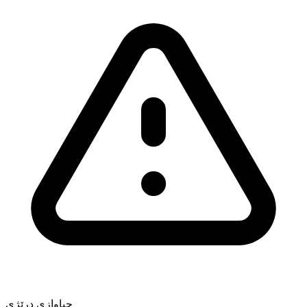
جیاوازی درێژی