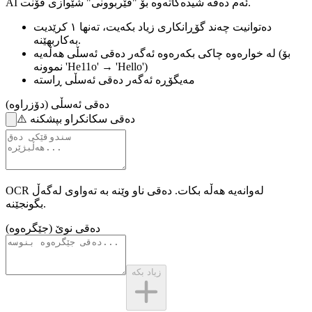
AI ئەم دەقە شیدەکاتەوە بۆ "فێربوونی" شێوازی فۆنت.
دەتوانیت چەند گۆڕانکاری زیاد بکەیت،
تەنها ١ کرێدیت
بەکاربهێنە.
(بۆ
لە خوارەوە چاکی بکەرەوە
ئەگەر دەقی ئەسڵی هەڵەیە
نموونە 'He11o' → 'Hello')
مەیگۆڕە
ئەگەر دەقی ئەسڵی ڕاستە
دەقی ئەسڵی (دۆزراوە)
دەقی سکانکراو بپشکنە
⚠️
OCR لەوانەیە هەڵە بکات.
دەقی ناو وێنە
بە تەواوی لەگەڵ
بگونجێنە.
دەقی نوێ (جێگرەوە)
زیاد بکە