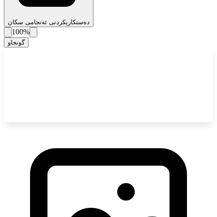
دەستکاریکردنی ئەنجامی سکان
100%
گونجاو