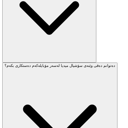
دەتوانم دەقی وێنەی سۆشیال میدیا لەسەر مۆبایلەکەم دەستکاری بکەم؟