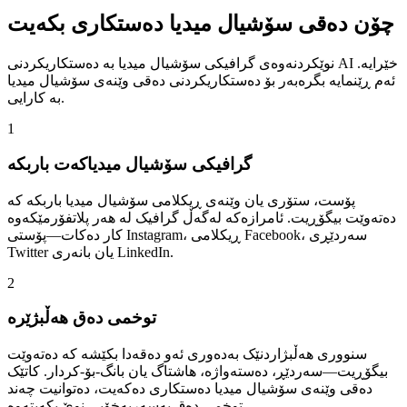
چۆن دەقی سۆشیال میدیا دەستکاری بکەیت
نوێکردنەوەی گرافیکی سۆشیال میدیا بە دەستکاریکردنی AI خێرایە.
ئەم ڕێنمایە بگرەبەر بۆ دەستکاریکردنی دەقی وێنەی سۆشیال میدیا
بە کارایی.
1
گرافیکی سۆشیال میدیاکەت باربکە
پۆست، ستۆری یان وێنەی ڕیکلامی سۆشیال میدیا باربکە کە
دەتەوێت بیگۆڕیت. ئامرازەکە لەگەڵ گرافیک لە هەر پلاتفۆرمێکەوە
کار دەکات—پۆستی Instagram، ڕیکلامی Facebook، سەردێڕی
Twitter یان بانەری LinkedIn.
2
توخمی دەق هەڵبژێرە
سنووری هەڵبژاردنێک بەدەوری ئەو دەقەدا بکێشە کە دەتەوێت
بیگۆڕیت—سەردێڕ، دەستەواژە، هاشتاگ یان بانگ-بۆ-کردار. کاتێک
دەقی وێنەی سۆشیال میدیا دەستکاری دەکەیت، دەتوانیت چەند
توخمی دەق بەسەربەخۆیی نوێ بکەیتەوە.