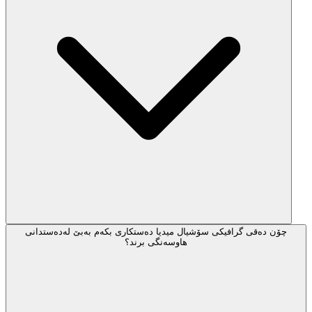
چۆن دەقی گرافیکی سۆشیال میدیا دەستکاری بکەم بەبێ لەدەستدانی
هاوسەنگی برند؟