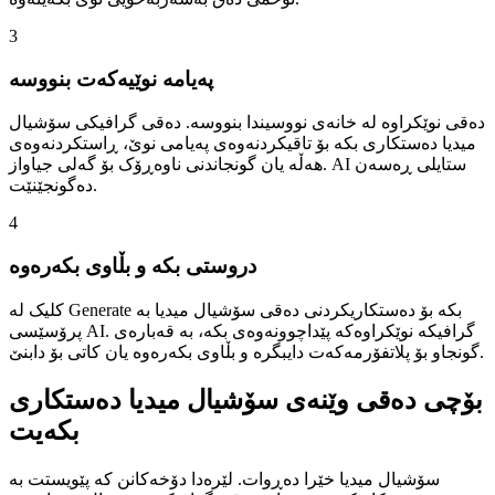
3
پەیامە نوێیەکەت بنووسە
دەقی نوێکراوە لە خانەی نووسیندا بنووسە. دەقی گرافیکی سۆشیال
میدیا دەستکاری بکە بۆ تاقیکردنەوەی پەیامی نوێ، ڕاستکردنەوەی
هەڵە یان گونجاندنی ناوەڕۆک بۆ گەلی جیاواز. AI ستایلی ڕەسەن
دەگونجێنێت.
4
دروستی بکە و بڵاوی بکەرەوە
کلیک لە Generate بکە بۆ دەستکاریکردنی دەقی سۆشیال میدیا بە
پرۆسێسی AI. گرافیکە نوێکراوەکە پێداچوونەوەی بکە، بە قەبارەی
گونجاو بۆ پلاتفۆرمەکەت دایبگرە و بڵاوی بکەرەوە یان کاتی بۆ دابنێ.
بۆچی دەقی وێنەی سۆشیال میدیا دەستکاری
بکەیت
سۆشیال میدیا خێرا دەڕوات. لێرەدا دۆخەکانن کە پێویستت بە