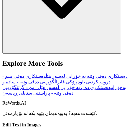
Explore More Tools
دەستکاری دەقی وێنە بە خۆڕایی لەسەر هێڵ
دەستکاری دەقی میم -
دروستکردنی ناوەڕۆکی ڤایراڵ
گۆڕینی دەقی وێنە - سادە و
بەخۆڕایی
دەستکاری دەق بە خۆڕایی لەسەر هێڵ - بێ داگرتن
گۆڕینی
دەقی وێنە - پاراستنی ستایلی ڕەسەن
ReWords.AI
بۆ یارمەتی.
کێشەت هەیە؟ پەیوەندیمان پێوە بکە لە
Edit Text in Images