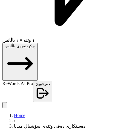
١ وێنە = ١ باڵانس
پڕکردنەوەی باڵانس
ReWords.AI Pro
دەرچوون
Home
/
دەستکاری دەقی وێنەی سۆشیال میدیا