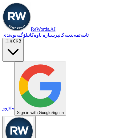
ReWords.AI
تایبەتمەندییەکان
پرسیارە باوەکان
بلۆگ
پەیوەندی
🇮🇶
CKB
مێژوو
Sign in with Google
Sign in