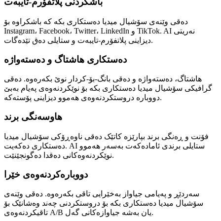
باشکردنی پلاتفۆرم-تایبەت
دەقی وێنەی سۆشیال میدیا دەستکاری بکە کە باشکراوە بۆ
Instagram، Facebook، Twitter، LinkedIn و TikTok. AI نەریتی
دیزاینی پلاتفۆرم-تایبەت و ستایلی دەق تێدەگات.
دەستکاری هاشتاگ و دەستەواژە
هاشتاگ، دەستەواژە و دەقی بانگ-بۆ-کردار نوێ بکەرەوە. دەقی
گرافیکی سۆشیال میدیا دەستکاری بکە بۆ نوێکردنەوەی پەیام بەبێ
دووبارە دروستکردنەوەی هەموو دیزاینی پۆستەکە.
هاوسەنگی برند
فۆنت و ڕەنگی برند بپارێزە کاتێک دەقی ناوەڕۆکی سۆشیال میدیا
دەستکاری دەکەیت. AI ستایلی برندی ئامادەکەت بەسەر هەموو
نوێکردنەوەکانی دەقدا دەگونجێنێت.
دووبارەکردنەوەی خێرا
سەردێڕ و پەیامی جیاواز بەخێرایی تاقی بکەرەوە. دەقی وێنەی
سۆشیال میدیا دەستکاری بکە بۆ دروستکردنی چەند وەشانێک بۆ
تاقیکردنەوەی A/B یان بەشە جیاوازەکانی گەل.