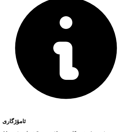
ئامۆژگاری