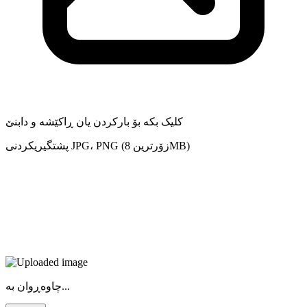
کلیک بکە بۆ بارکردن یان ڕاکێشە و دابنێ
پشتگیریکردنی JPG، PNG (زۆرترین 8MB)
چاوەڕوان بە...