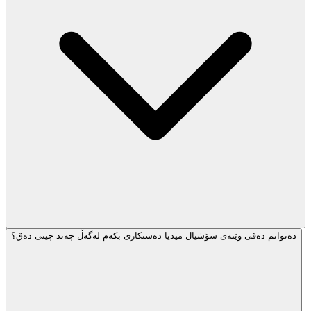
دەتوانم دەقی وێنەی سۆشیال میدیا دەستکاری بکەم لەگەڵ چەند چینی دەق؟