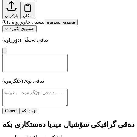
سکان
بارکردن
لیستی چاوەڕوانی
(
0
)
هەمووی بسڕەوە
هەمووی بگۆڕە
✨
دەقی ئەسڵی (دۆزراوە)
دەقی نوێ (جێگرەوە)
زیاد بکە
Cancel
دەقی گرافیکی سۆشیال میدیا دەستکاری بکە