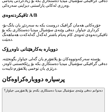
دەقی گرافیکی سۆشیال میدیا دەستکاری بکە بۆ زیادکردنی پەیامی
وەرزی لەکاتی پاراستنی دیزاینی سەرەکی.
تاقیکردنەوەی A/B
جۆرەکانی هەمان گرافیک دروست بکە بە سەردێڕ یان بانگ-بۆ-
کرداری جیاواز. دەقی وێنەی سۆشیال میدیا دەستکاری بکە بۆ
تاقیکردنەوەی ئەوەی کام پەیام باشتر لەگەڵ گەلەکەت هەماهەنگ
دەبێت.
دووبارە بەکارهێنانی ناوەڕۆک
پۆستە سەرکەوتووەکان بۆ پلاتفۆرم یان گەلی جیاواز بگونجێنە.
دەقی گرافیکی سۆشیال میدیا دەستکاری بکە بۆ ڕێکخستنی ئاوەز،
درێژی یان توخمی پلاتفۆرم-تایبەت.
پرسیارە دووبارەکراوەکان
دەتوانم دەقی وێنەی سۆشیال میدیا دەستکاری بکەم بۆ پلاتفۆرمی جیاواز؟