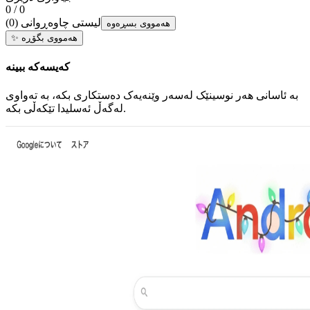
0 / 0
لیستی چاوەڕوانی
(
0
)
هەمووی بسڕەوە
هەمووی بگۆڕە
✨
کەیسەکە ببینە
بە ئاسانی هەر نوسینێک لەسەر وێنەیەک دەستکاری بکە، بە تەواوی
لەگەڵ ئەسلیدا تێکەڵی بکە.