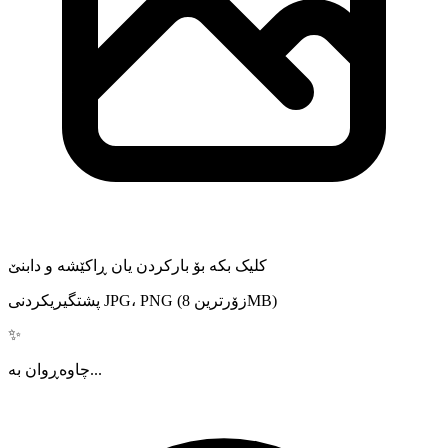
کلیک بکە بۆ بارکردن یان ڕاکێشە و دابنێ
پشتگیریکردنی JPG، PNG (زۆرترین 8MB)
✨
چاوەڕوان بە...