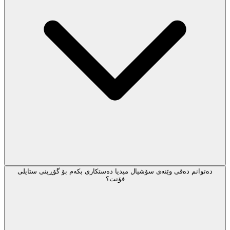
دەتوانم دەقی وێنەی سۆشیال میدیا دەستکاری بکەم بۆ گۆڕینی ستایلی
فۆنت؟