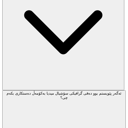
ئەگەر پێویستم بوو دەقی گرافیکی سۆشیال میدیا بەکۆمەڵ دەستکاری بکەم
چی؟