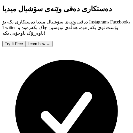
دەستکاری دەقی وێنەی سۆشیال میدیا
دەقی وێنەی سۆشیال میدیا دەستکاری بکە بۆ Instagram، Facebook،
Twitter. پۆست نوێ بکەرەوە، هەڵەی نووسین چاک بکەرەوە و
ناوەڕۆک ناوخۆیی بکە!
Try It Free
Learn how
→