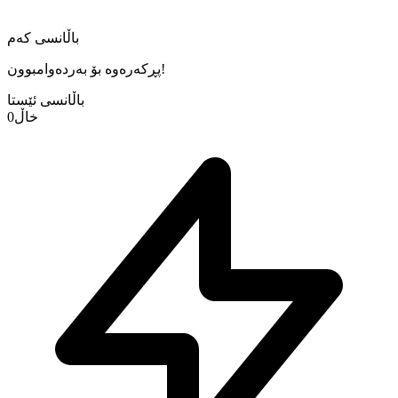
باڵانسی کەم
پڕکەرەوە بۆ بەردەوامبوون!
باڵانسی ئێستا
خاڵ
0