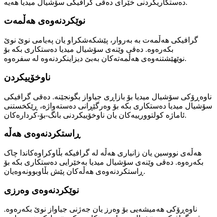
دەستکاریکردنی خێرای دەقی گرافیکی سۆشیال میدیا هەیە.
نوێکردنەوەی هەڵمەت
گرافیکی هەڵمەت بە بەروار، پێشکەشکراو یان پەیامی نوێ نوێ
بکەرەوە. دەقی وێنەی سۆشیال میدیا دەستکاری بکە بۆ
نوێهێشتنەوەی هەڵمەتەکان بەبێ دیزاینکردنەوە لە سفرەوە.
ناوخۆییکردن
ناوەڕۆکی سۆشیال میدیا بۆ بازاڕی جیاواز بگونجێنە. دەقی گرافیکی
سۆشیال میدیا دەستکاری بکە بۆ وەرگێڕانی دەستەواژە، ڕێکخستنی
ئاماژە کولتوورییەکان یان ناوخۆییکردنی بانگ-بۆ-کردارەکان.
ڕاستکردنەوەی هەڵە
هەڵەی نووسین یان زانیاری هەڵە لە گرافیکە بڵاوکراوەکاندا چاک
بکەرەوە. دەقی وێنەی سۆشیال میدیا بەخێرایی دەستکاری بکە بۆ
ڕاستکردنەوەی هەڵەکان پێش بڵاوبوونەوەیان.
نوێکردنەوەی وەرزی
ناوەڕۆکی هەمیشەیی بۆ وەرز یان جەژنی جیاواز نوێ بکەرەوە.