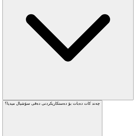
چەند کات دەبات بۆ دەستکاریکردنی دەقی سۆشیال میدیا؟