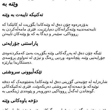
وێنە بە
تەکنیکە تایبەت بە وێنە
بدۆزەرەوە چۆن دەق لە وێنەکاندا بگۆڕیت لە کاتێکدا کە
تایبەتمەندییە وێنەگرانەکان دەپارێزیت. فێری مامەڵەکردن بە
ڕووناکی، سێبەر و دیدگا بە کە بۆ وێنەکان تایبەتن.
پاراستنی جۆرایەتی
تێبگە چۆن دەق لە پەڕگەکانی وێنە بگۆڕیت بەبێ کەمکردنەوەی
جۆرایەتیی وێنە. پێچانەوە، وردیی ڕەنگ و تیژی لە تەواوی پرۆسەی
دەستکاریدا بپارێزە.
تێکەڵبوونی سروشتی
شارەزابە لە چۆنیەتی گۆڕینی دەق لە وێنەکاندا بەشێوەیەک کە دەقە
نوێیەکە بۆ دیمەنەکە سروشتی دەربکەوێت. فێری تەکنیکەکانی
گونجاندن لەگەڵ ڕووناکیی دەوروبەر و پێوەندی ژینگەیی بە.
دۆخە باوەکانی وێنە