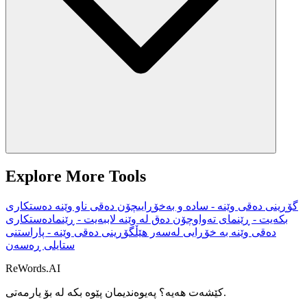
Explore More Tools
گۆڕینی دەقی وێنە - سادە و بەخۆڕایی
چۆن دەقی ناو وێنە دەستکاری
بکەیت - ڕێنمای تەواو
چۆن دەق لە وێنە لاببەیت - ڕێنما
دەستکاری
دەقی وێنە بە خۆڕایی لەسەر هێڵ
گۆڕینی دەقی وێنە - پاراستنی
ستایلی ڕەسەن
ReWords.AI
بۆ یارمەتی.
کێشەت هەیە؟ پەیوەندیمان پێوە بکە لە