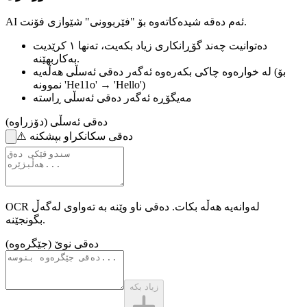
AI ئەم دەقە شیدەکاتەوە بۆ "فێربوونی" شێوازی فۆنت.
دەتوانیت چەند گۆڕانکاری زیاد بکەیت،
تەنها ١ کرێدیت
بەکاربهێنە.
(بۆ
لە خوارەوە چاکی بکەرەوە
ئەگەر دەقی ئەسڵی هەڵەیە
نموونە 'He11o' → 'Hello')
مەیگۆڕە
ئەگەر دەقی ئەسڵی ڕاستە
دەقی ئەسڵی (دۆزراوە)
دەقی سکانکراو بپشکنە
⚠️
OCR لەوانەیە هەڵە بکات.
دەقی ناو وێنە
بە تەواوی لەگەڵ
بگونجێنە.
دەقی نوێ (جێگرەوە)
زیاد بکە