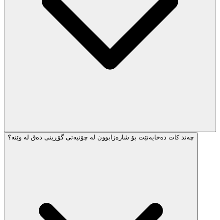
چەند کات دەخایەنێت بۆ شارەزابوون لە چۆنیەتی گۆڕینی دەق لە وێنە؟