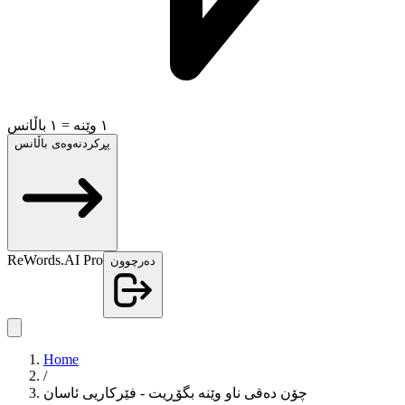
١ وێنە = ١ باڵانس
پڕکردنەوەی باڵانس
ReWords.AI Pro
دەرچوون
Home
/
چۆن دەقی ناو وێنە بگۆڕیت - فێرکاریی ئاسان