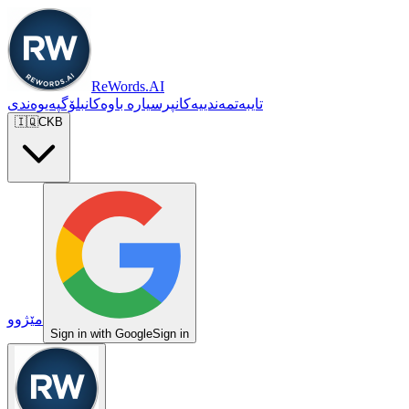
ReWords.AI
تایبەتمەندییەکان
پرسیارە باوەکان
بلۆگ
پەیوەندی
🇮🇶
CKB
مێژوو
Sign in with Google
Sign in