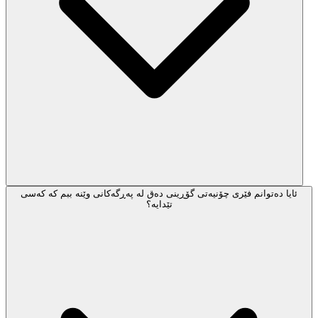
ئایا دەتوانم فێری چۆنیەتی گۆڕینی دەق لە پەڕگەکانی وێنە ببم کە کەسی
تێدایە؟