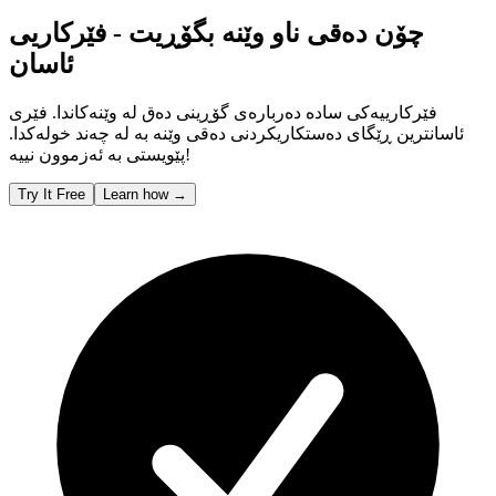
چۆن دەقی ناو وێنە بگۆڕیت - فێرکاریی
ئاسان
فێرکارییەکی سادە دەربارەی گۆڕینی دەق لە وێنەکاندا. فێری
ئاسانترین ڕێگای دەستکاریکردنی دەقی وێنە بە لە چەند خولەکدا.
پێویستی بە ئەزموون نییە!
Try It Free
Learn how
→