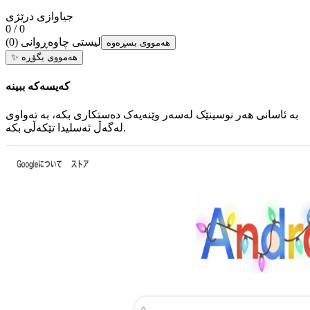
جیاوازی درێژی
0 / 0
لیستی چاوەڕوانی
(
0
)
هەمووی بسڕەوە
هەمووی بگۆڕە
✨
کەیسەکە ببینە
بە ئاسانی هەر نوسینێک لەسەر وێنەیەک دەستکاری بکە، بە تەواوی
لەگەڵ ئەسلیدا تێکەڵی بکە.