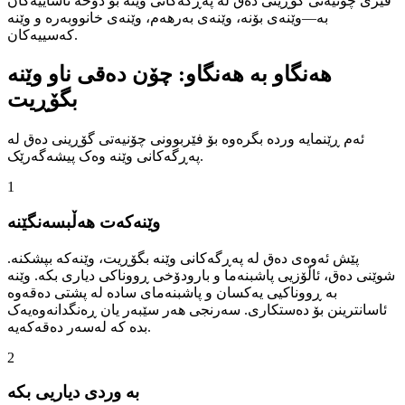
فێری چۆنیەتی گۆڕینی دەق لە پەڕگەکانی وێنە بۆ دۆخە ئاساییەکان
بە—وێنەی بۆنە، وێنەی بەرهەم، وێنەی خانووبەرە و وێنە
کەسییەکان.
هەنگاو بە هەنگاو: چۆن دەقی ناو وێنە
بگۆڕیت
ئەم ڕێنمایە وردە بگرەوە بۆ فێربوونی چۆنیەتی گۆڕینی دەق لە
پەڕگەکانی وێنە وەک پیشەگەرێک.
1
وێنەکەت هەڵبسەنگێنە
پێش ئەوەی دەق لە پەڕگەکانی وێنە بگۆڕیت، وێنەکە بپشکنە.
شوێنی دەق، ئاڵۆزیی پاشبنەما و بارودۆخی ڕووناکی دیاری بکە. وێنە
بە ڕووناکیی یەکسان و پاشبنەمای سادە لە پشتی دەقەوە
ئاسانترینن بۆ دەستکاری. سەرنجی هەر سێبەر یان ڕەنگدانەوەیەک
بدە کە لەسەر دەقەکەیە.
2
بە وردی دیاریی بکە