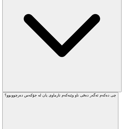
چی دەکەم ئەگەر دەقی ناو وێنەکەم تارماوی یان لە جۆکەس دەرچووبوو؟