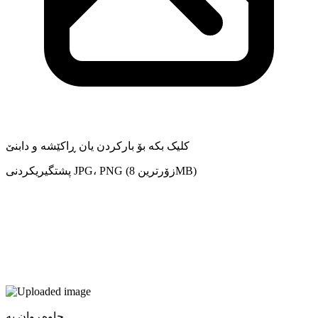
کلیک بکە بۆ بارکردن یان ڕاکێشە و دابنێ
پشتگیریکردنی JPG، PNG (زۆرترین 8MB)
چاوەڕوان بە...