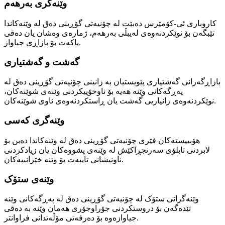
وێنەگری بەرهەم
کاروباری ئی-کۆمێرس دەبێت لە چۆنیەتی گۆڕینی دەق لە وێنەکاندا
تێبگەن بۆ نوێکردنەوەی لەیبڵی بەرهەم، ژمارەی وەشان یان دەقی
پاکەت بۆ بازاڕی جیاواز.
گەشت و گەشتیاری
بازاڕگەرانی گەشتیاری پێویستیان بە زانینی چۆنیەتی گۆڕینی دەق لە
پەڕگەکانی وێنە هەیە بۆ ناوخۆییکردنی وێنەی شوێنەکان،
نوێکردنەوەی زانیاریی گەشت یان ڕاستکردنەوەی ناوی شوێنەکان.
وێنەگری کەسی
هۆبییستەکان فێری چۆنیەتی گۆڕینی دەق لە وێنەکاندا دەبن بۆ
لابردنی تابلۆی سەرنجڕاکێش لە وێنەی پشووەکان یان زیادکردنی
ناونیشانی تایبەت بۆ وێنە خێزانییەکان.
وێنەی ستۆک
وێنەگرانی ستۆک لە چۆنیەتی گۆڕینی دەق لە پەڕگەکانی وێنە
تێدەگەن بۆ دروستکردنی جۆراوجۆری هەمان وێنە بە دەقی
جیاوازەوە بۆ دەرفەتی مۆڵەتدانی فراوانتر.