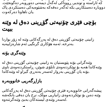
کە ئاراستە و توندیی ڕووناکی لەگەڵ دیمەنی دەوروبەر دەگونجێت.
دووبارە دەستکاریی بکە ئەگەر دەقەکە بەشێوەیەکی دەستکردی پاک
یان ناهاوتا دەرکەوت.
بۆچی فێری چۆنیەتی گۆڕینی دەق لە وێنە
ببیت
زانینی چۆنیەتی گۆڕینی دەق لە پەڕگەکانی وێنە لە زۆر بواردا
بەنرخە. ئەمە هۆکاری گرنگیی ئەم شارەزاییەیە.
وێنەگری بۆنە
وێنەگرانی بۆنە پێویستیان بە زانینی چۆنیەتی گۆڕینی دەق لە
وێنەکاندا هەیە بۆ نوێکردنەوەی تابلۆی شوێن، ڕاستکردنەوەی ناوی
بۆنە یان گۆڕینی بەروار لەسەر بەنەڕی گیراو لە وێنەکاندا.
بازاڕگەریی خانووبەرە
پیشەگەرانی خانووبەرە فێری چۆنیەتی گۆڕینی دەق لە پەڕگەکانی
وێنە دەبن بۆ نوێکردنەوەی زانیاریی موڵک، نرخ یان دەقی بانگەشە
لەسەر وێنەی لیستەکان بەبێ وێنەگرتنەوە.