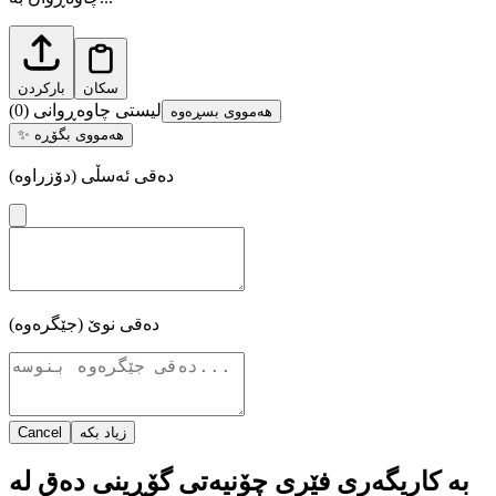
سکان
بارکردن
لیستی چاوەڕوانی
(
0
)
هەمووی بسڕەوە
هەمووی بگۆڕە
✨
دەقی ئەسڵی (دۆزراوە)
دەقی نوێ (جێگرەوە)
زیاد بکە
Cancel
بە کاریگەری فێری چۆنیەتی گۆڕینی دەق لە