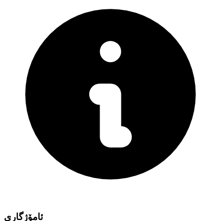
ئامۆژگاری