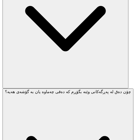
چۆن دەق لە پەڕگەکانی وێنە بگۆڕم کە دەقی چەماوە یان بە گۆشەی هەیە؟