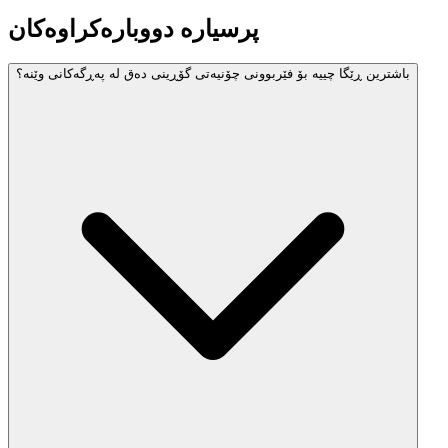
پرسیارە دووبارەکراوەکان
باشترین ڕێگا چییە بۆ فێربوونی چۆنیەتی گۆڕینی دەق لە پەڕگەکانی وێنە؟