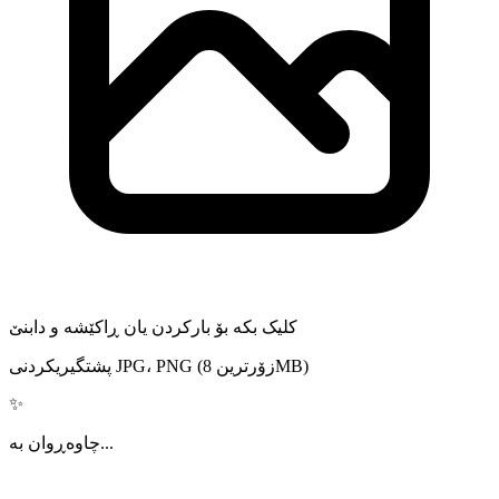
کلیک بکە بۆ بارکردن یان ڕاکێشە و دابنێ
پشتگیریکردنی JPG، PNG (زۆرترین 8MB)
✨
چاوەڕوان بە...