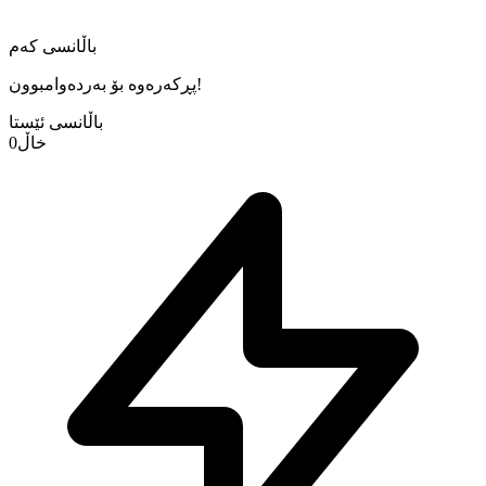
باڵانسی کەم
پڕکەرەوە بۆ بەردەوامبوون!
باڵانسی ئێستا
خاڵ
0