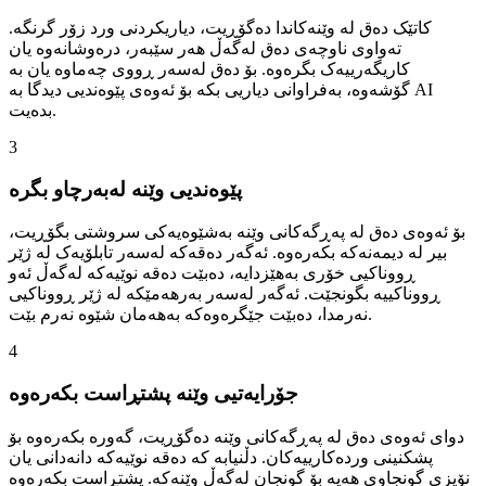
کاتێک دەق لە وێنەکاندا دەگۆڕیت، دیاریکردنی ورد زۆر گرنگە.
تەواوی ناوچەی دەق لەگەڵ هەر سێبەر، درەوشانەوە یان
کاریگەرییەک بگرەوە. بۆ دەق لەسەر ڕووی چەماوە یان بە
گۆشەوە، بەفراوانی دیاریی بکە بۆ ئەوەی پێوەندیی دیدگا بە AI
بدەیت.
3
پێوەندیی وێنە لەبەرچاو بگرە
بۆ ئەوەی دەق لە پەڕگەکانی وێنە بەشێوەیەکی سروشتی بگۆڕیت،
بیر لە دیمەنەکە بکەرەوە. ئەگەر دەقەکە لەسەر تابلۆیەک لە ژێر
ڕووناکیی خۆری بەهێزدایە، دەبێت دەقە نوێیەکە لەگەڵ ئەو
ڕووناکییە بگونجێت. ئەگەر لەسەر بەرهەمێکە لە ژێر ڕووناکیی
نەرمدا، دەبێت جێگرەوەکە بەهەمان شێوە نەرم بێت.
4
جۆرایەتیی وێنە پشتڕاست بکەرەوە
دوای ئەوەی دەق لە پەڕگەکانی وێنە دەگۆڕیت، گەورە بکەرەوە بۆ
پشکنینی وردەکارییەکان. دڵنیابە کە دەقە نوێیەکە دانەدانی یان
نۆیزی گونجاوی هەیە بۆ گونجان لەگەڵ وێنەکە. پشتڕاست بکەرەوە