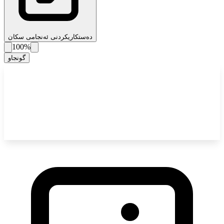
دەستکاریکردنی ئەنجامی سکان
100%
گونجاو