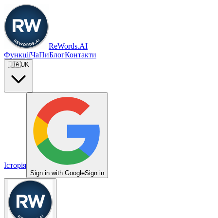
ReWords.AI
Функції
ЧаПи
Блог
Контакти
🇺🇦
UK
Історія
Sign in with Google
Sign in