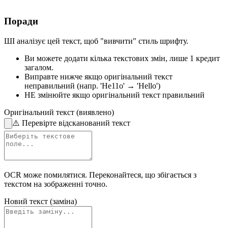
Поради
ШІ аналізує цей текст, щоб "вивчити" стиль шрифту.
Ви можете додати кілька текстових змін,
лише 1 кредит
загалом.
Виправте нижче
якщо оригінальний текст
неправильний
(напр. 'He11o' → 'Hello')
НЕ змінюйте
якщо оригінальний текст правильний
Оригінальний текст (виявлено)
⚠️
Перевірте відсканований текст
OCR може помилятися. Переконайтеся, що збігається з
текстом на зображенні
точно.
Новий текст (заміна)