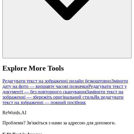
Explore More Tools
Редагувати текст на зображенні онлайн безкоштовно
Змінити
дату на фото — виправте часові позначки
Редагувати текст у
документі — без повторного сканування
Замінити текст на
зображенні — збережіть оригінальний стиль
Як редагувати
текст на зображенні — повний посібник
ReWords.AI
Проблеми? Зв'яжіться з нами за адресою
для допомоги.