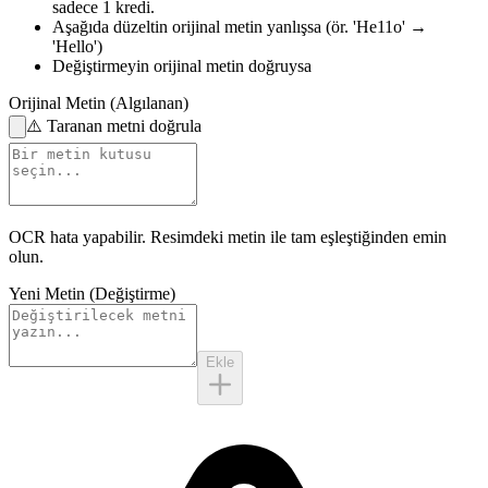
sadece 1 kredi.
Aşağıda düzeltin
orijinal metin yanlışsa
(ör. 'He11o' →
'Hello')
Değiştirmeyin
orijinal metin doğruysa
Orijinal Metin (Algılanan)
⚠️
Taranan metni doğrula
OCR hata yapabilir.
Resimdeki metin
ile tam eşleştiğinden emin
olun.
Yeni Metin (Değiştirme)
Ekle