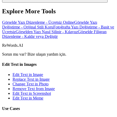
Explore More Tools
Görselde Yazı Düzenleme - Ücretsiz Online
Görselde Yazı
Değiştirme - Orijinal Stili Koru
Fotoğrafta Yazı Değiştirme - Basit ve
Ücretsiz
Görselden Yazı Nasıl Silinir - Kılavuz
Görselde Filigran
Düzenleme - Kaldır veya Değiştir
ReWords.AI
Sorun mu var? Bize ulaşın
yardım için.
Edit Text in Images
Edit Text in Image
Replace Text in Image
Change Text in Photo
Remove Text from Image
Edit Text in Screenshot
Edit Text in Meme
Use Cases