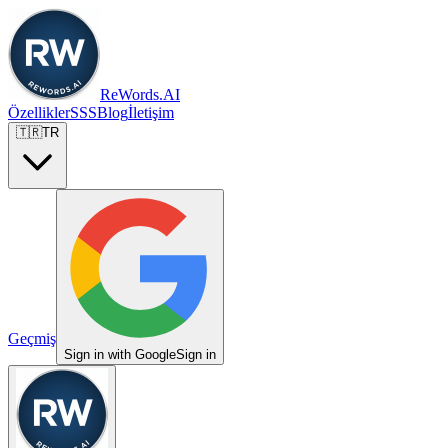
ReWords.AI
Özellikler
SSS
Blog
İletişim
🇹🇷
TR
Geçmiş
Sign in with Google
Sign in