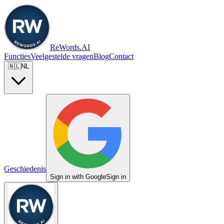
ReWords.AI
Functies
Veelgestelde vragen
Blog
Contact
🇳🇱
NL
Geschiedenis
Sign in with Google
Sign in