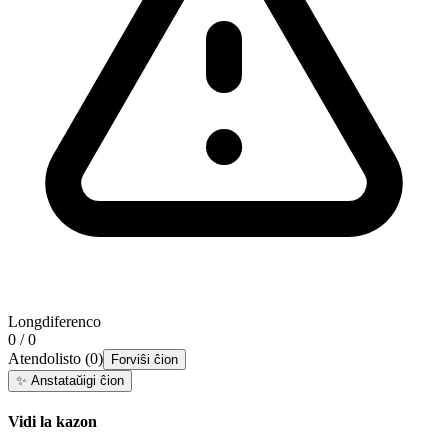
Longdiferenco
0 / 0
Atendolisto
(
0
)
Forviŝi ĉion
✨
Anstataŭigi ĉion
Vidi la kazon