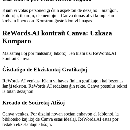
Kiam vi volas personecigi ĉiun aspekton de dezajno—aranĝon,
kolorojn, tiparojn, elementojn—Canva donas al vi kompletan
kreivan liberecon. Konstruu ĝuste kion vi imagas.
ReWords.AI kontraŭ Canva: Uzkaza
Komparo
Malsamaj iloj por malsamaj laboroj. Jen kiam uzi ReWords.AI
kontraŭ Canva.
Ĝisdatigo de Ekzistantaj Grafikaĵoj
ReWords.AI venkas. Kiam vi havas finitan grafikaĵon kaj bezonas
ŝanĝi tekston, ReWords.AI redaktas ĝin rekte. Canva postulus rekrei
la tutan dezajnon.
Kreado de Sociretaj Afiŝoj
Canva venkas. Por dizajni novan socian enhavon el ŝablonoj, la
biblioteko kaj iloj de Canva estas idealaj. ReWords.AI estas por
redakti ekzistantajn afiŝojn.