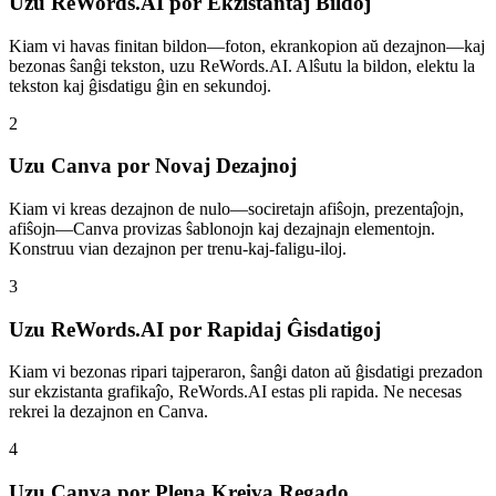
Uzu ReWords.AI por Ekzistantaj Bildoj
Kiam vi havas finitan bildon—foton, ekrankopion aŭ dezajnon—kaj
bezonas ŝanĝi tekston, uzu ReWords.AI. Alŝutu la bildon, elektu la
tekston kaj ĝisdatigu ĝin en sekundoj.
2
Uzu Canva por Novaj Dezajnoj
Kiam vi kreas dezajnon de nulo—sociretajn afiŝojn, prezentaĵojn,
afiŝojn—Canva provizas ŝablonojn kaj dezajnajn elementojn.
Konstruu vian dezajnon per trenu-kaj-faligu-iloj.
3
Uzu ReWords.AI por Rapidaj Ĝisdatigoj
Kiam vi bezonas ripari tajperaron, ŝanĝi daton aŭ ĝisdatigi prezadon
sur ekzistanta grafikaĵo, ReWords.AI estas pli rapida. Ne necesas
rekrei la dezajnon en Canva.
4
Uzu Canva por Plena Kreiva Regado