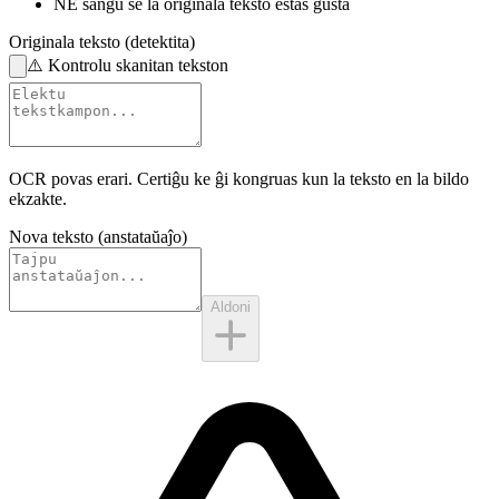
NE ŝanĝu
se la originala teksto estas ĝusta
Originala teksto (detektita)
⚠️
Kontrolu skanitan tekston
OCR povas erari. Certiĝu ke ĝi kongruas kun la
teksto en la bildo
ekzakte.
Nova teksto (anstataŭaĵo)
Aldoni