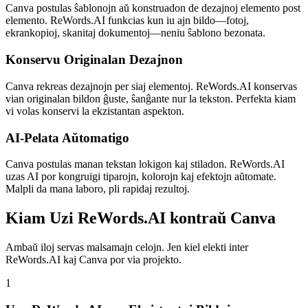
Canva postulas ŝablonojn aŭ konstruadon de dezajnoj elemento post
elemento. ReWords.AI funkcias kun iu ajn bildo—fotoj,
ekrankopioj, skanitaj dokumentoj—neniu ŝablono bezonata.
Konservu Originalan Dezajnon
Canva rekreas dezajnojn per siaj elementoj. ReWords.AI konservas
vian originalan bildon ĝuste, ŝanĝante nur la tekston. Perfekta kiam
vi volas konservi la ekzistantan aspekton.
AI-Pelata Aŭtomatigo
Canva postulas manan tekstan lokigon kaj stiladon. ReWords.AI
uzas AI por kongruigi tiparojn, kolorojn kaj efektojn aŭtomate.
Malpli da mana laboro, pli rapidaj rezultoj.
Kiam Uzi ReWords.AI kontraŭ Canva
Ambaŭ iloj servas malsamajn celojn. Jen kiel elekti inter
ReWords.AI kaj Canva por via projekto.
1