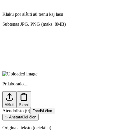
Klaku por alŝuti aŭ trenu kaj lasu
Subtenas JPG, PNG (maks. 8MB)
Prilaborado...
Alŝuti
Skani
Atendolisto
(
0
)
Forviŝi ĉion
✨
Anstataŭigi ĉion
Originala teksto (detektita)