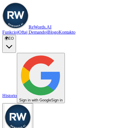
ReWords.AI
Funkcioj
Oftaj Demandoj
Blogo
Kontakto
🌍
EO
Historio
Sign in with Google
Sign in