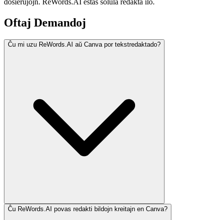
dosierujojn. ReWords.AI estas solula redakta ilo.
Oftaj Demandoj
Ĉu mi uzu ReWords.AI aŭ Canva por tekstredaktado?
Ĉu ReWords.AI povas redakti bildojn kreitajn en Canva?