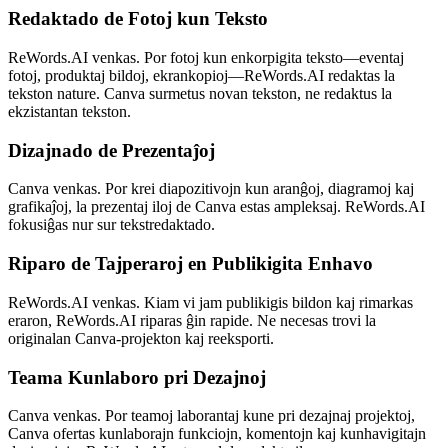
Redaktado de Fotoj kun Teksto
ReWords.AI venkas. Por fotoj kun enkorpigita teksto—eventaj
fotoj, produktaj bildoj, ekrankopioj—ReWords.AI redaktas la
tekston nature. Canva surmetus novan tekston, ne redaktus la
ekzistantan tekston.
Dizajnado de Prezentaĵoj
Canva venkas. Por krei diapozitivojn kun aranĝoj, diagramoj kaj
grafikaĵoj, la prezentaj iloj de Canva estas ampleksaj. ReWords.AI
fokusiĝas nur sur tekstredaktado.
Riparo de Tajperaroj en Publikigita Enhavo
ReWords.AI venkas. Kiam vi jam publikigis bildon kaj rimarkas
eraron, ReWords.AI riparas ĝin rapide. Ne necesas trovi la
originalan Canva-projekton kaj reeksporti.
Teama Kunlaboro pri Dezajnoj
Canva venkas. Por teamoj laborantaj kune pri dezajnaj projektoj,
Canva ofertas kunlaborajn funkciojn, komentojn kaj kunhavigitajn