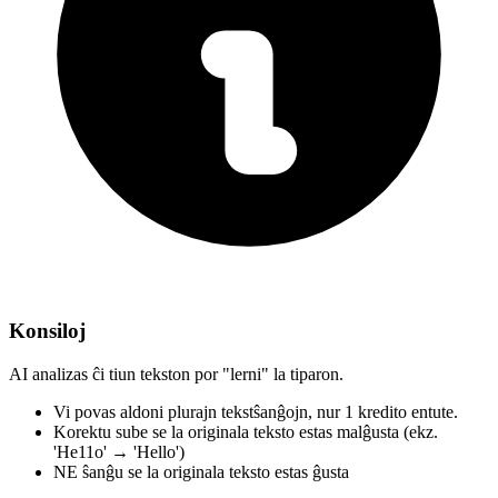
Konsiloj
AI analizas ĉi tiun tekston por "lerni" la tiparon.
Vi povas aldoni plurajn tekstŝanĝojn,
nur 1 kredito entute.
Korektu sube
se la originala teksto estas malĝusta
(ekz.
'He11o' → 'Hello')
NE ŝanĝu
se la originala teksto estas ĝusta