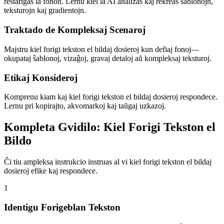
restarigas la fonon. Lernu kiel la AI analizas kaj rekreas ŝablonojn,
teksturojn kaj gradientojn.
Traktado de Kompleksaj Scenaroj
Majstru kiel forigi tekston el bildaj dosieroj kun defiaj fonoj—
okupataj ŝablonoj, vizaĝoj, gravaj detaloj aŭ kompleksaj teksturoj.
Etikaj Konsideroj
Komprenu kiam kaj kiel forigi tekston el bildaj dosieroj respondece.
Lernu pri kopirajto, akvomarkoj kaj taŭgaj uzkazoj.
Kompleta Gvidilo: Kiel Forigi Tekston el
Bildo
Ĉi tiu ampleksa instrukcio instruas al vi kiel forigi tekston el bildaj
dosieroj efike kaj respondece.
1
Identigu Forigeblan Tekston