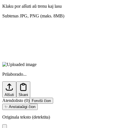
Klaku por alŝuti aŭ trenu kaj lasu
Subtenas JPG, PNG (maks. 8MB)
Prilaborado...
Alŝuti
Skani
Atendolisto
(
0
)
Forviŝi ĉion
✨
Anstataŭigi ĉion
Originala teksto (detektita)