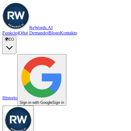
ReWords.AI
Funkcioj
Oftaj Demandoj
Blogo
Kontakto
🌍
EO
Historio
Sign in with Google
Sign in