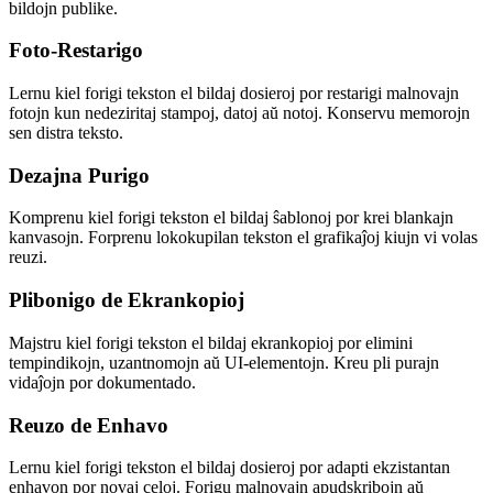
bildojn publike.
Foto-Restarigo
Lernu kiel forigi tekston el bildaj dosieroj por restarigi malnovajn
fotojn kun nedeziritaj stampoj, datoj aŭ notoj. Konservu memorojn
sen distra teksto.
Dezajna Purigo
Komprenu kiel forigi tekston el bildaj ŝablonoj por krei blankajn
kanvasojn. Forprenu lokokupilan tekston el grafikaĵoj kiujn vi volas
reuzi.
Plibonigo de Ekrankopioj
Majstru kiel forigi tekston el bildaj ekrankopioj por elimini
tempindikojn, uzantnomojn aŭ UI-elementojn. Kreu pli purajn
vidaĵojn por dokumentado.
Reuzo de Enhavo
Lernu kiel forigi tekston el bildaj dosieroj por adapti ekzistantan
enhavon por novaj celoj. Forigu malnovajn apudskribojn aŭ