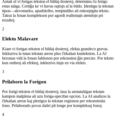
Antaŭ ol vi forigas tekston el bildaj dosieroj, determinu ĉu forigo
estas taŭga. Certiĝu ke vi havas rajtojn al la bildo. Identigu la tekstan
tipon—akvomarko, apudskribo, tempindiko aŭ enkorpigita teksto.
Taksu la fonan komplekson por agordi realismajn atendojn pri
rezultoj.
2
Elektu Malavare
Kiam vi forigas tekston el bildaj dosieroj, elekta grandeco gravas.
Inkluzivu la tutan tekstan areon plus ĉirkaŭan kuntekston. La AI
bezonas vidi la fonan ŝablonon por rekonstrui ĝin precize. Por teksto
kun ombroj aŭ efektoj, inkluzivu tiujn en via elekto.
3
Prilaboru la Forigon
Por forigi tekston el bildaj dosieroj, lasu la anstataŭigan tekstan
kampon malplena aŭ uzu foriga-specifan opcion. La AI analizos la
ĉirkaŭan areon kaj plenigos la tekstan regionon per rekonstruita
fono. Prilaborado povas daŭri pli longe por kompleksaj fonoj.
4