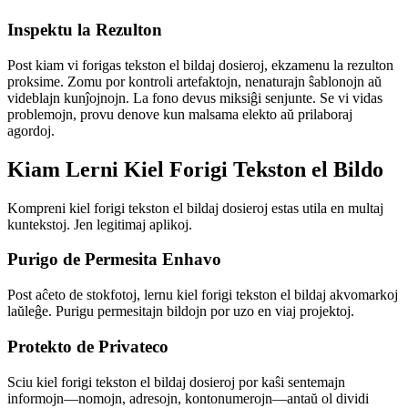
Inspektu la Rezulton
Post kiam vi forigas tekston el bildaj dosieroj, ekzamenu la rezulton
proksime. Zomu por kontroli artefaktojn, nenaturajn ŝablonojn aŭ
videblajn kunĵojnojn. La fono devus miksiĝi senjunte. Se vi vidas
problemojn, provu denove kun malsama elekto aŭ prilaboraj
agordoj.
Kiam Lerni Kiel Forigi Tekston el Bildo
Kompreni kiel forigi tekston el bildaj dosieroj estas utila en multaj
kuntekstoj. Jen legitimaj aplikoj.
Purigo de Permesita Enhavo
Post aĉeto de stokfotoj, lernu kiel forigi tekston el bildaj akvomarkoj
laŭleĝe. Purigu permesitajn bildojn por uzo en viaj projektoj.
Protekto de Privateco
Sciu kiel forigi tekston el bildaj dosieroj por kaŝi sentemajn
informojn—nomojn, adresojn, kontonumerojn—antaŭ ol dividi