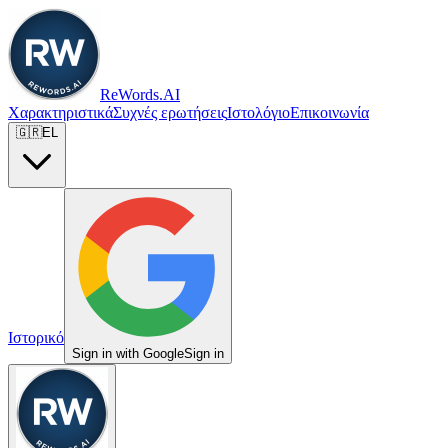
ReWords.AI
Χαρακτηριστικά
Συχνές ερωτήσεις
Ιστολόγιο
Επικοινωνία
🇬🇷
EL
Ιστορικό
Sign in with Google
Sign in