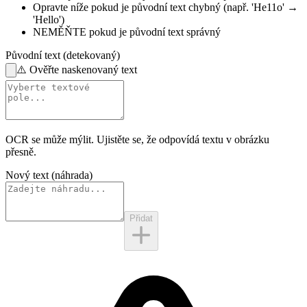
Opravte níže
pokud je původní text chybný
(např. 'He11o' →
'Hello')
NEMĚŇTE
pokud je původní text správný
Původní text (detekovaný)
⚠️
Ověřte naskenovaný text
OCR se může mýlit. Ujistěte se, že odpovídá
textu v obrázku
přesně.
Nový text (náhrada)
Přidat