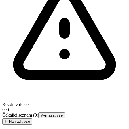
Rozdíl v délce
0 / 0
Čekající seznam
(
0
)
Vymazat vše
✨
Nahradit vše