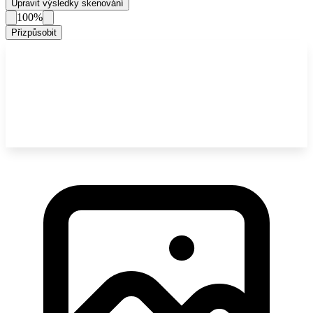
Upravit výsledky skenování
100%
Přizpůsobit