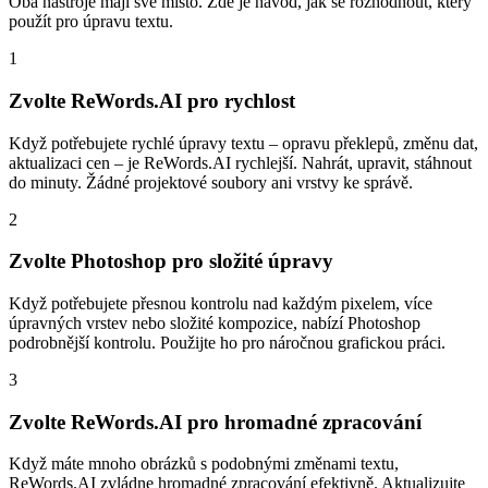
Oba nástroje mají své místo. Zde je návod, jak se rozhodnout, který
použít pro úpravu textu.
1
Zvolte ReWords.AI pro rychlost
Když potřebujete rychlé úpravy textu – opravu překlepů, změnu dat,
aktualizaci cen – je ReWords.AI rychlejší. Nahrát, upravit, stáhnout
do minuty. Žádné projektové soubory ani vrstvy ke správě.
2
Zvolte Photoshop pro složité úpravy
Když potřebujete přesnou kontrolu nad každým pixelem, více
úpravných vrstev nebo složité kompozice, nabízí Photoshop
podrobnější kontrolu. Použijte ho pro náročnou grafickou práci.
3
Zvolte ReWords.AI pro hromadné zpracování
Když máte mnoho obrázků s podobnými změnami textu,
ReWords.AI zvládne hromadné zpracování efektivně. Aktualizujte