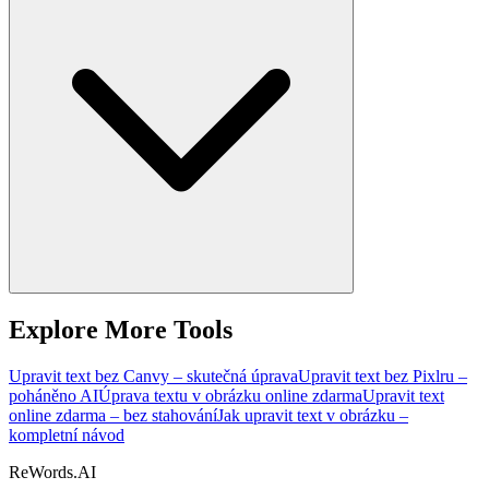
Explore More Tools
Upravit text bez Canvy – skutečná úprava
Upravit text bez Pixlru –
poháněno AI
Úprava textu v obrázku online zdarma
Upravit text
online zdarma – bez stahování
Jak upravit text v obrázku –
kompletní návod
ReWords.AI