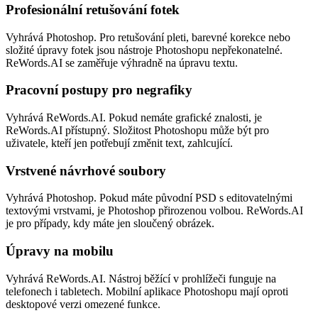
Profesionální retušování fotek
Vyhrává Photoshop. Pro retušování pleti, barevné korekce nebo
složité úpravy fotek jsou nástroje Photoshopu nepřekonatelné.
ReWords.AI se zaměřuje výhradně na úpravu textu.
Pracovní postupy pro negrafiky
Vyhrává ReWords.AI. Pokud nemáte grafické znalosti, je
ReWords.AI přístupný. Složitost Photoshopu může být pro
uživatele, kteří jen potřebují změnit text, zahlcující.
Vrstvené návrhové soubory
Vyhrává Photoshop. Pokud máte původní PSD s editovatelnými
textovými vrstvami, je Photoshop přirozenou volbou. ReWords.AI
je pro případy, kdy máte jen sloučený obrázek.
Úpravy na mobilu
Vyhrává ReWords.AI. Nástroj běžící v prohlížeči funguje na
telefonech i tabletech. Mobilní aplikace Photoshopu mají oproti
desktopové verzi omezené funkce.