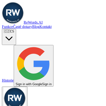
ReWords.AI
Funkce
Časté dotazy
Blog
Kontakt
🇨🇿
CS
Historie
Sign in with Google
Sign in