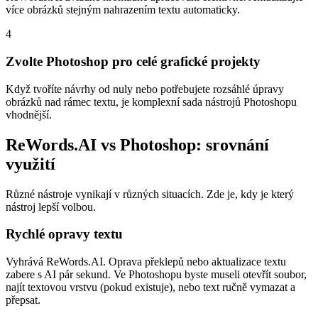
více obrázků stejným nahrazením textu automaticky.
4
Zvolte Photoshop pro celé grafické projekty
Když tvoříte návrhy od nuly nebo potřebujete rozsáhlé úpravy
obrázků nad rámec textu, je komplexní sada nástrojů Photoshopu
vhodnější.
ReWords.AI vs Photoshop: srovnání
využití
Různé nástroje vynikají v různých situacích. Zde je, kdy je který
nástroj lepší volbou.
Rychlé opravy textu
Vyhrává ReWords.AI. Oprava překlepů nebo aktualizace textu
zabere s AI pár sekund. Ve Photoshopu byste museli otevřít soubor,
najít textovou vrstvu (pokud existuje), nebo text ručně vymazat a
přepsat.