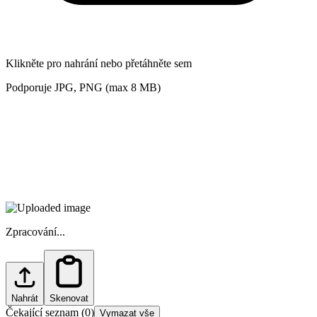
Klikněte pro nahrání nebo přetáhněte sem
Podporuje JPG, PNG (max 8 MB)
Zpracování...
Nahrát
Skenovat
Čekající seznam
(
0
)
Vymazat vše