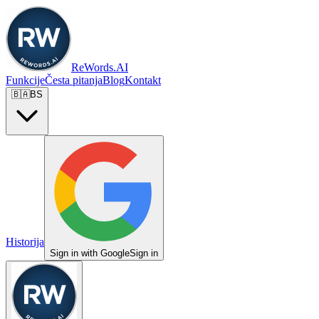
ReWords.AI
Funkcije
Česta pitanja
Blog
Kontakt
🇧🇦
BS
Historija
Sign in with Google
Sign in