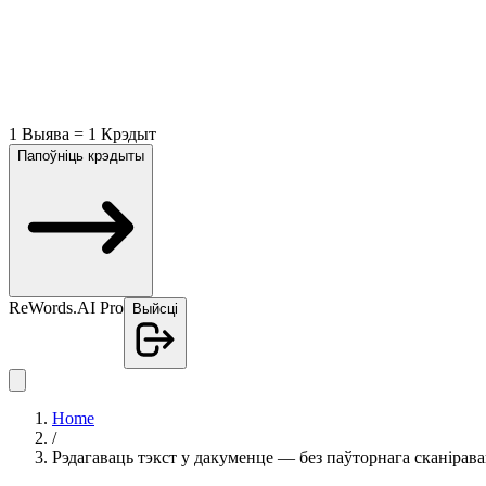
1 Выява = 1 Крэдыт
Папоўніць крэдыты
ReWords.AI Pro
Выйсці
Home
/
Рэдагаваць тэкст у дакуменце — без паўторнага сканірав