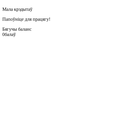
Мала крэдытаў
Папоўніце для працягу!
Бягучы баланс
0
балаў