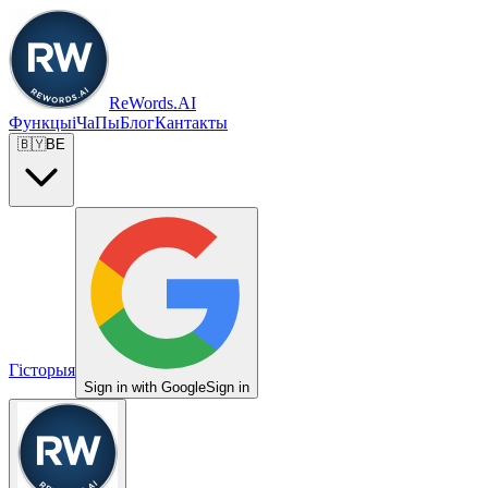
ReWords.AI
Функцыі
ЧаПы
Блог
Кантакты
🇧🇾
BE
Гісторыя
Sign in with Google
Sign in