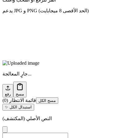
يدعم JPG و PNG (الحد الأقصى 8 ميجابايت)
جارٍ المعالجة...
مسح
رفع
قائمة الانتظار
(
0
)
مسح الكل
استبدال الكل
✨
النص الأصلي (المكتشف)