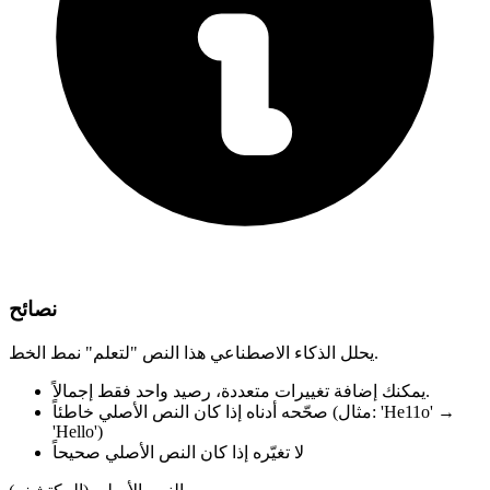
نصائح
يحلل الذكاء الاصطناعي هذا النص "لتعلم" نمط الخط.
رصيد واحد فقط إجمالاً.
يمكنك إضافة تغييرات متعددة،
(مثال: 'He11o' →
صحّحه أدناه
إذا كان النص الأصلي خاطئاً
'Hello')
لا تغيّره
إذا كان النص الأصلي صحيحاً